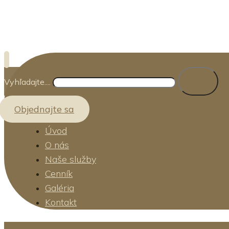
Vyhľadajte....
Objednajte sa
Úvod
O nás
Naše služby
Cenník
Galéria
Kontakt