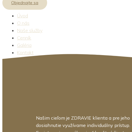
Objednajte sa
Úvod
O nás
Naše služby
Cenník
Galéria
Kontakt
[woocommerce_cart]
Našim cieľom je ZDRAVIE klienta a pre jeho
dosiahnutie využívame individuálny prístup.