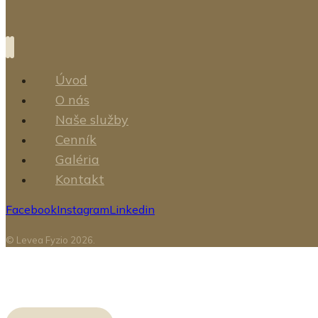
Úvod
O nás
Naše služby
Cenník
Galéria
Kontakt
Facebook
Instagram
Linkedin
© Levea Fyzio 2026.