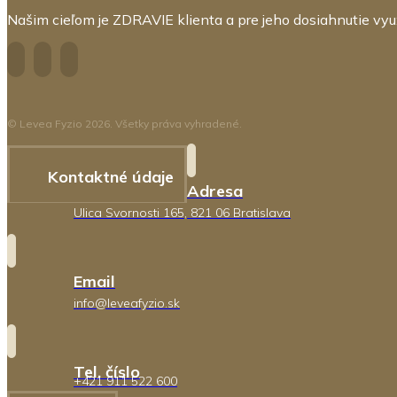
Našim cieľom je ZDRAVIE klienta a pre jeho dosiahnutie využ
© Levea Fyzio 2026. Všetky práva vyhradené.
Kontaktné údaje
Adresa
Ulica Svornosti 165, 821 06 Bratislava
Email
info@leveafyzio.sk
Tel. číslo
+421 911 522 600