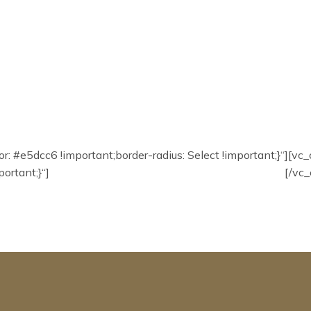
#e5dcc6 !important;border-radius: Select !important;}“][vc
ortant;}“]
Join our mailing list and get your special offers!
[/vc