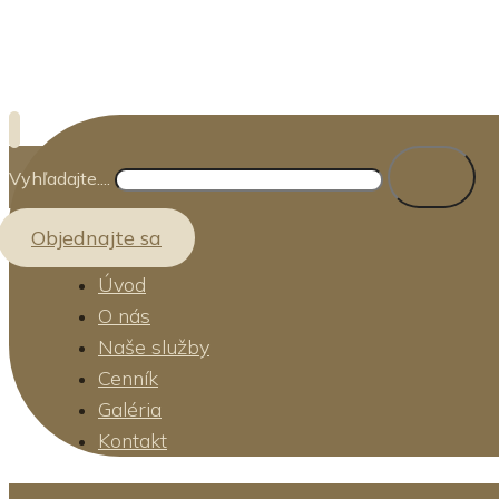
Vyhľadajte....
Objednajte sa
Úvod
O nás
Naše služby
Cenník
Galéria
Kontakt