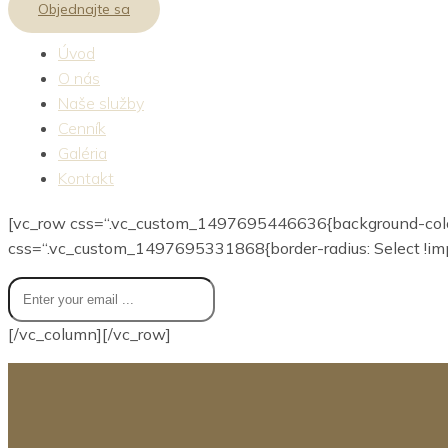
Objednajte sa
Úvod
O nás
Naše služby
Cenník
Galéria
Kontakt
[vc_row css=“.vc_custom_1497695446636{background-color: 
css=“.vc_custom_1497695331868{border-radius: Select !imp
[/vc_column][/vc_row]