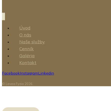
Úvod
O nás
Naše služby
Cenník
Galéria
Kontakt
Facebook
Instagram
Linkedin
© Levea Fyzio 2026.