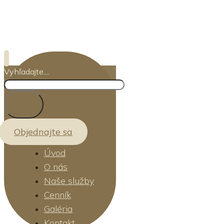
Vyhľadajte....
Objednajte sa
Úvod
O nás
Naše služby
Cenník
Galéria
Kontakt