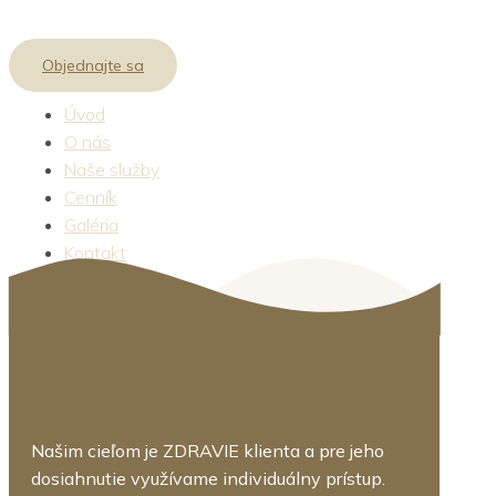
Objednajte sa
Úvod
O nás
Naše služby
Cenník
Galéria
Kontakt
[cz_compare]
Našim cieľom je ZDRAVIE klienta a pre jeho
dosiahnutie využívame individuálny prístup.