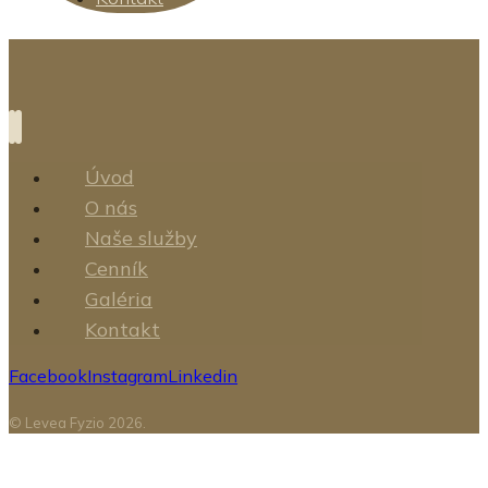
Úvod
O nás
Naše služby
Cenník
Galéria
Kontakt
Facebook
Instagram
Linkedin
© Levea Fyzio 2026.